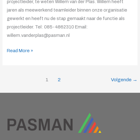
DER
projectleider, te weten Willem van der Plas. Willem heeft
PLAS
jaren als meewerkend teamleider binnen onze organisatie
gewerkt en heeft nu de stap gemaakt naar de functie als
projectleider. Tel: 085-4862310 Email:
willem.vanderplas@pasman.nl
Read More »
1
2
Volgende
→