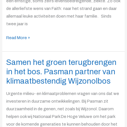
een ernstige, soms zelfs levensbedreigende, ziekte. Zo ook
van
de allerliefste wens van Faith: naar het strand gaan en daar
Faith
allemaal leuke activiteiten doen met haar familie. Sinds
in
twee jaar is
vervulling
laten
Read More »
gaan.
Samen het groen terugbrengen
Samen
het
in het bos. Pasman partner van
groen
klimaatbestendig Wijzonolbos
terugbrengen
in
Urgente milieu- en klimaatproblemen vragen van ons dat we
het
investeren in duurzame ontwikkelingen. Bij Pasman zit
bos.
duurzaamheid in de genen, net zoals bij Wijzonol. Daarom
Pasman
helpen ook wij Nationaal Park De Hoge Veluwe om het park
partner
voor de komende generaties te kunnen behouden door het