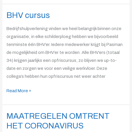
BHV cursus
BHV
cursus
Bedrijfshulpverlening vinden we heel belangrijk binnen onze
organisatie; in elke schilderploeg hebben we bijvoorbeeld
tenminste één BHV’er. Iedere medewerker krijgt bij Pasman
de mogelijkheid om BHV’er te worden. Alle BHV’ers (totaal
34) krijgen jaarlijks een opfriscursus, zo blijven we up-to-
date en zorgen we voor een veilige werkvloer. Deze
collega’s hebben hun opfriscursus net weer achter
Read More »
MAATREGELEN OMTRENT
MAATREGELEN
OMTRENT
HET CORONAVIRUS
HET