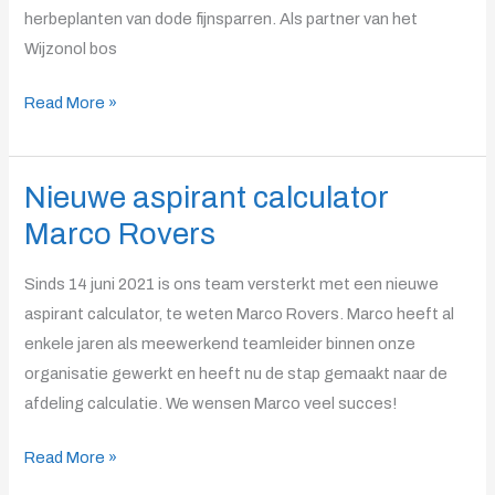
van
herbeplanten van dode fijnsparren. Als partner van het
klimaatbestendig
Wijzonol bos
Wijzonolbos
Read More »
Nieuwe aspirant calculator
Nieuwe
aspirant
Marco Rovers
calculator
Marco
Sinds 14 juni 2021 is ons team versterkt met een nieuwe
Rovers
aspirant calculator, te weten Marco Rovers. Marco heeft al
enkele jaren als meewerkend teamleider binnen onze
organisatie gewerkt en heeft nu de stap gemaakt naar de
afdeling calculatie. We wensen Marco veel succes!
Read More »