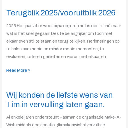
Terugblik 2025/vooruitblik 2026
Terugblik
2025/vooruitblik
2025 Het jaar zit er weer bijna op, en ja het is een cliché maar
2026
wat is het snel gegaan! Des te belangrijker om toch met
elkaar even stil te staan en terug te kijken. Herinneringen op
te halen aan mooie en minder mooie momenten, te
evalueren, te leren genieten en vieren met elkaar, en
Read More »
Wij konden de liefste wens van
Wij
konden
Tim in vervulling laten gaan.
de
liefste
Al enkele jaren ondersteunt Pasman de organisatie Make-A-
wens
Wish middels een donatie. @makeawishnl vervult de