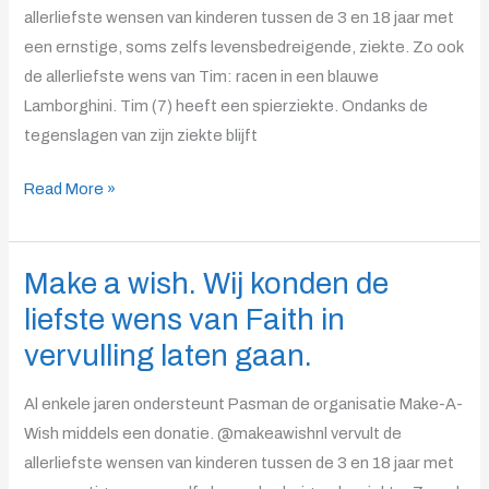
van
allerliefste wensen van kinderen tussen de 3 en 18 jaar met
Tim
een ernstige, soms zelfs levensbedreigende, ziekte. Zo ook
in
de allerliefste wens van Tim: racen in een blauwe
vervulling
Lamborghini. Tim (7) heeft een spierziekte. Ondanks de
laten
tegenslagen van zijn ziekte blijft
gaan.
Read More »
Make a wish. Wij konden de
Make
a
liefste wens van Faith in
wish.
vervulling laten gaan.
Wij
konden
Al enkele jaren ondersteunt Pasman de organisatie Make-A-
de
Wish middels een donatie. @makeawishnl vervult de
liefste
allerliefste wensen van kinderen tussen de 3 en 18 jaar met
wens