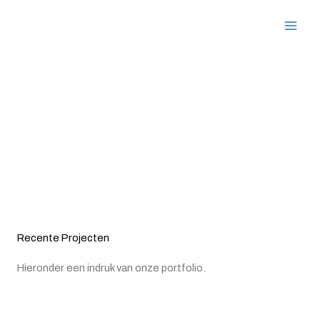
Ga
naar
de
inhoud
Projecten
Recente Projecten
Hieronder een indruk van onze portfolio.